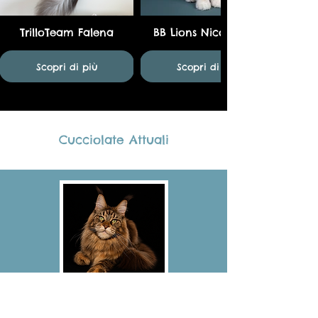
TrilloTeam Falena
BB Lions Nico Ettore
Scopri di più
Scopri di più
Cucciolate Attuali