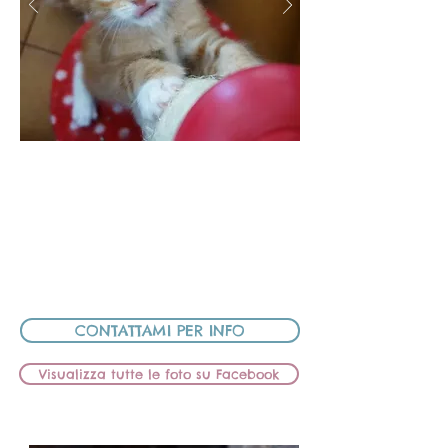
BB Lions CALIPSO
FEMMINUCCIA
MAMMA:
HIC SUNT LEONES BELLATRIX
PAPÀ: HIC SUNT LEONES BASQUIAT
CEDUTA
CONTATTAMI PER INFO
Visualizza tutte le foto su Facebook