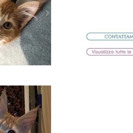
PAPÀ: ELE D
CED
CONTATTAM
Visualizza tutte l
BB Lions
E
FEMMI
MAMMA: BB LION
PAPÀ: ELE D