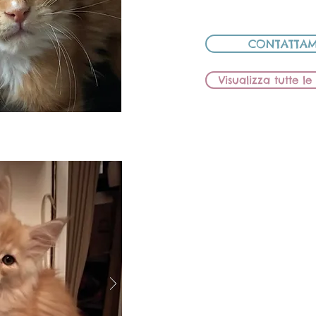
CED
CONTATTAM
Visualizza tutte l
BB Lion
FEMMI
MAMMA: BB LIO
PAPÀ: ELE D
CED