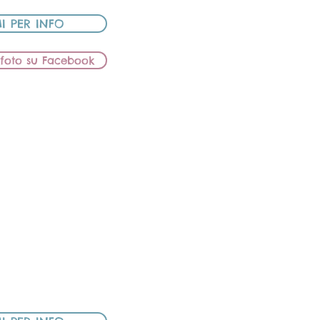
I PER INFO
e foto su Facebook
ons
ERA
NUCCIA
NS BOUGANVILLE
REAM COOPER
UTA