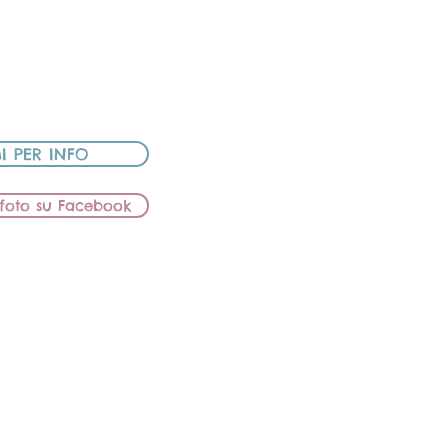
S BOUGANVILLE
REAM COOPER
UTA
I PER INFO
e foto su Facebook
ELIODORO
IETTO
NS BOUGANVILLE