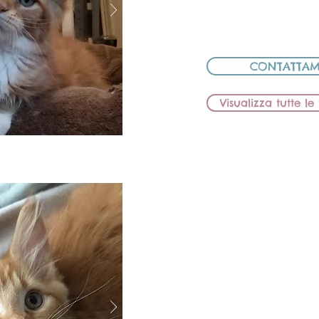
CEDUTA AD ALT
CONTATTAM
Visualizza tutte l
BB Lions
MASCH
MAMMA: BB LIO
PAPÀ: ELE D