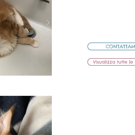
MAMMA: BB LION
PAPÀ: ELE D
CED
CONTATTAM
Visualizza tutte l
BB Lions
MASCH
MAMMA: BB LIO