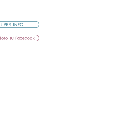
RO ALLEVAMENTO
I PER INFO
e foto su Facebook
EUCALIPTO
IETTO
NS BOUGANVILLE
REAM COOPER