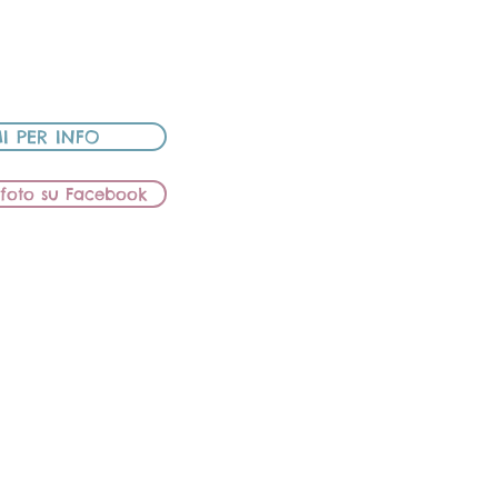
REAM COOPER
UTO
I PER INFO
e foto su Facebook
SMERALDA
NUCCIA
S BOUGANVILLE
REAM COOPER