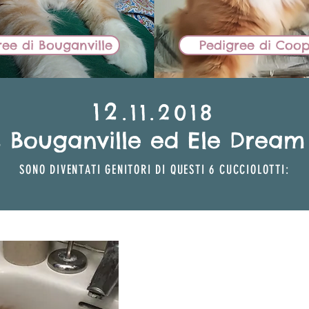
ree di Bouganville
Pedigree di Coo
​12
.11.2018
s Bouganville ed Ele Drea
SONO DIVENTAT
I GENITORI DI QUESTI 6 CUCCIOLOTTI:
BB Lions
FEMMI