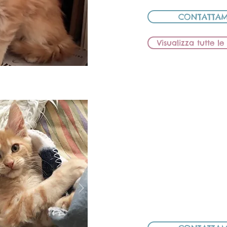
CONTATTAM
Visualizza tutte l
BB Li
FEMMI
MAMMA: BB LIO
PAPÀ: ELE D
CED