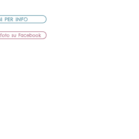
UTO
I PER INFO
e foto su Facebook
s
EDVIGE
NUCCIA
NS BOUGANVILLE
REAM COOPER
UTA