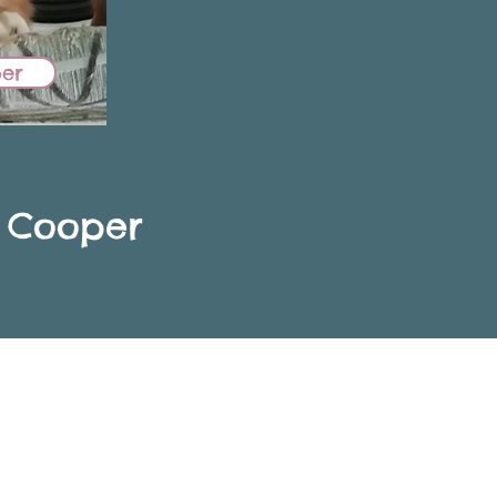
per
m Cooper
ERMIONE
NUCCIA