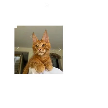
BB Lions Unico
MASCHIETTO
MAMMA: KIRA AZARIUS PRIME
PAPÀ: AMULETCOON MARTIN