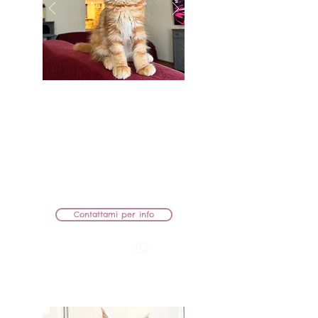
BB Lions Ugo
MASCHIETTO
MAMMA: KIRA AZARIUS PRIME
PAPÀ: AMULETCOON MARTIN
CEDUTO
Contattami per info