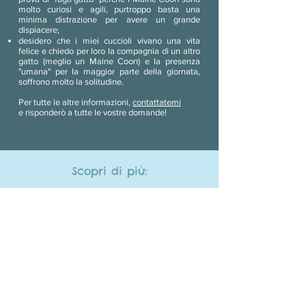
molto curiosi e agili, purtroppo basta una
minima distrazione per avere un grande
dispiacere;
desidero che i miei cuccioli vivano una vita
felice e chiedo per loro la compagnia di un altro
gatto (meglio un Maine Coon) e la presenza
"umana" per la maggior parte della giornata,
soffrono molto la solitudine.
Per tutte le altre informazioni,
contattatemi
e
risponderò a tutte le vostre domande!
Scopri di più:
BB LIONS
GLI ADULTI
LA
STORIA
BB LIONS