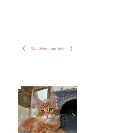
BB Lions Ukulele
MASCHIETTO
MAMMA: KIRA AZARIUS PRIME
PAPÀ: AMULETCOON MARTIN
CEDUTO
Contattami per info