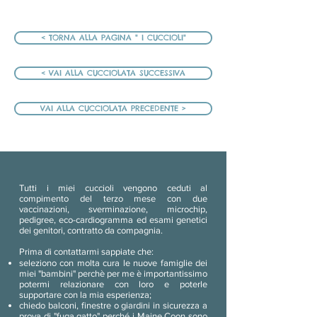
< TORNA ALLA PAGINA " I CUCCIOLI"
< VAI ALLA CUCCIOLATA SUCCESSIVA
VAI ALLA CUCCIOLATA PRECEDENTE >
Tutti i miei cuccioli vengono ceduti al
compimento del terzo mese con due
vaccinazioni, sverminazione, microchip,
pedigree, eco-cardiogramma ed esami genetici
dei genitori, contratto da compagnia.
Prima di contattarmi sappiate che:
seleziono con molta cura le nuove famiglie dei
miei "bambini" perchè per me è importantissimo
potermi relazionare con loro e poterle
supportare con la mia esperienza;
chiedo balconi, finestre o giardini in sicurezza a
prova di "fuga gatto" perché i Maine Coon sono