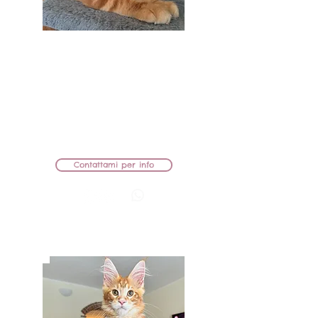
BB Lions Uramaki
MASCHIETTO
MAMMA: KIRA AZARIUS PRIME
PAPÀ: AMULETCOON MARTIN
CEDUTO
Contattami per info