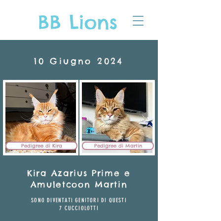
10 Giugno 2024
Pedigree di Kira
Pedigree di Martin
Kira Azarius Prime e
Amuletcoon Martin
SONO DIVENTAT
I GENITO
RI DI QU
ESTI
7
CUCCIOLOTTI