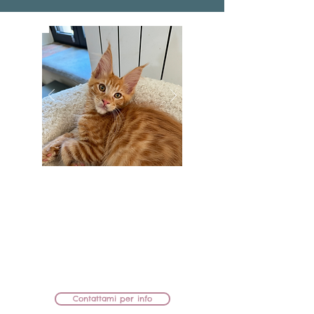
BB Lions Uma
FEMMINA
MAMMA: KIRA AZARIUS PRIME
PAPÀ: AMULETCOON MARTIN
CEDUTA
Contattami per info