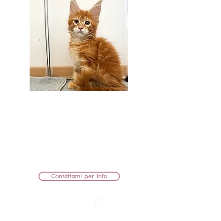
BB Lions Ushuaia
FEMMINA
MAMMA: KIRA AZARIUS PRIME
PAPÀ: AMULETCOON MARTIN
CEDUTA
Contattami per info