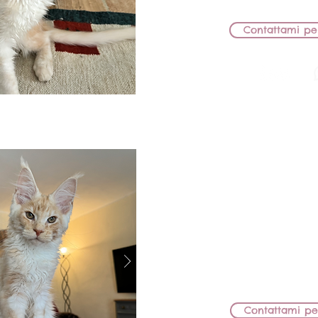
Contattami pe
BB Lions
MASCHIET
MAMMA: BB LIONS
PAPÀ: HERICOT G
CEDUT
Contattami pe