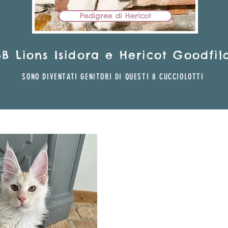
Pedigree di Hericot
BB Lions Isidora e Hericot Goodfil
SONO DIVENTAT
I GENITO
RI DI QU
ESTI 8
CUCCIOLOTTI
BB Lions S
MASCHIET
MAMMA: BB LIONS
PAPÀ: HERICOT G
CEDUT