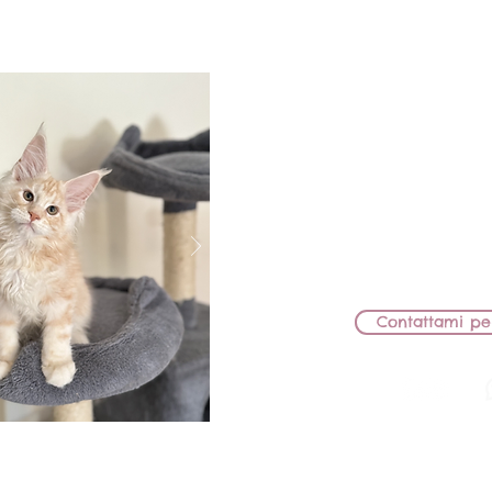
BB Lions S
MASCHIET
MAMMA: BB LIONS
PAPÀ: HERICOT G
RIMANE IN ALL
Contattami pe