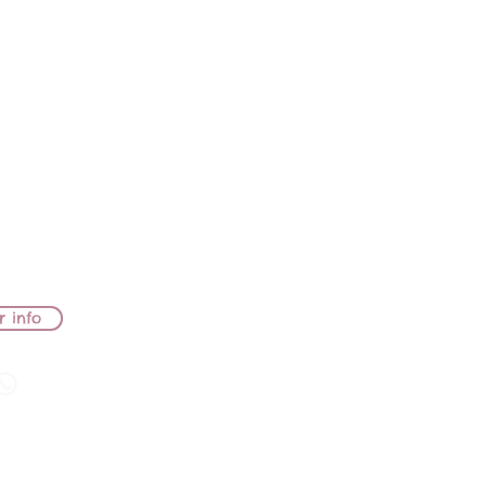
pritz
TO
 ISIDORA
OODFILD
EVAMENTO
r info