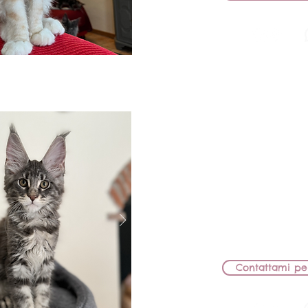
BB Lions 
FEMMINA
MAMMA: BB LIONS
PAPÀ: HERICOT G
CEDUT
Contattami pe