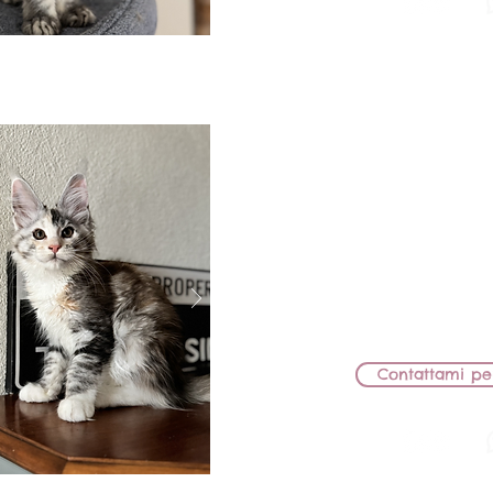
BB Lions S
FEMMINA
MAMMA: BB LIONS
PAPÀ: HERICOT G
CEDUT
Contattami pe