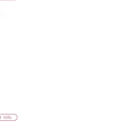
Sahara
 ISIDORA
OODFILD
A
r info