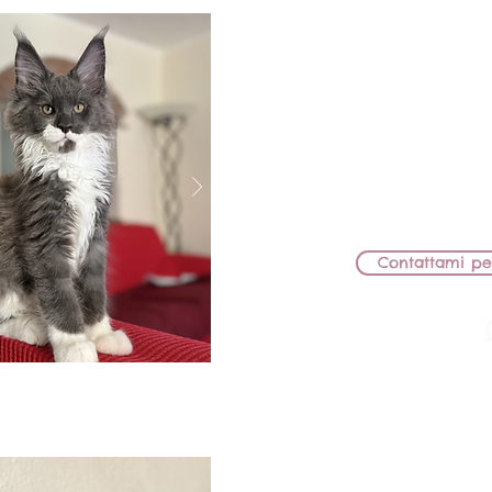
BB Lions
MASCHIET
MAMMA: BB LIONS
PAPÀ: HERICOT G
CEDUT
Contattami pe