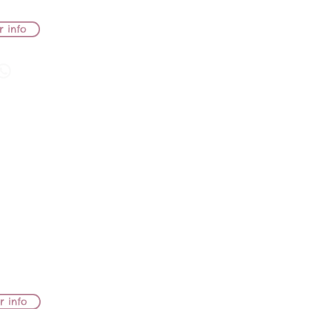
r info
 Sole
TO
 ISIDORA
OODFILD
O
r info