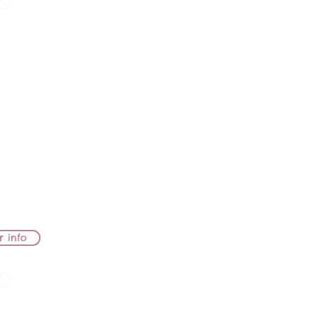
avanna
 ISIDORA
OODFILD
A
r info