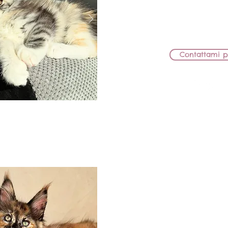
JW
PAPÀ: KCH JCH IC B
CEDUT
Contattami p
BB Lions Nhal
FEMMIN
MAMMA: WWS'24 KCH JCH BB