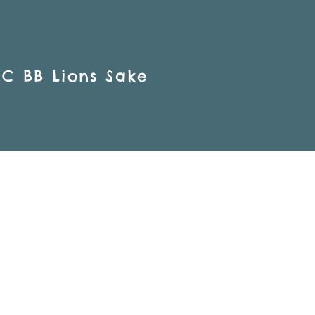
IC BB Lions Sake
e Cheyenne
NA
B LIONS NEFERTITi JW
BB LIONS SAKE
STING