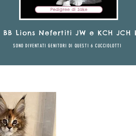
Pedigree di Sake
BB Lions Nefertiti JW e KCH JCH 
SONO DIVENTAT
I GENITO
RI DI QU
ESTI 6
CUCCIOLOTTI
BB Lions Ney
FEMMI
MAMMA: WWS'24 KCH JCH B
PAPÀ: KCH JCH IC 
CERCO HO