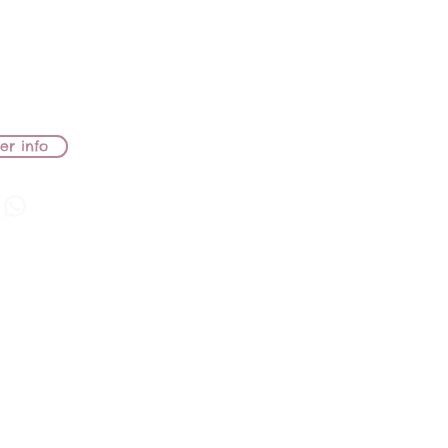
BB LIONS SAKE
ZIONE
 persone che abbiano
o in esposizione.
er info
do Cupido
O