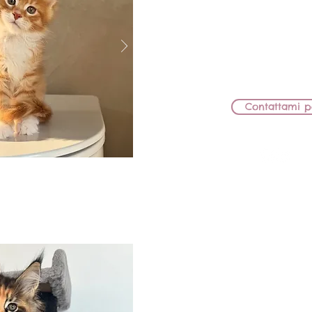
MAMMA: WWS'24 KCH JCH B
JW
PAPÀ: KCH JCH IC B
RIMANE IN AL
Contattami p
BB Lions Nel
FEMMIN