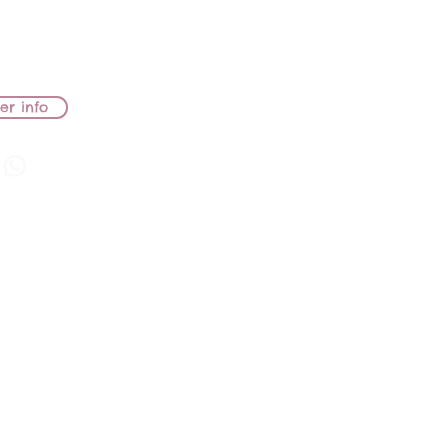
B LIONS SAKE
A
er info
a Cleopatra
A
 LIONS NEFERTITi JW