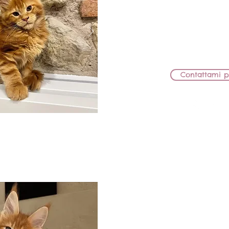
PAPÀ: KCH JCH IC 
IN VALUTA
Sto valutando se cederlo a
il desiderio di portarl
Contattami p
BB Lions Nar
MASCHI