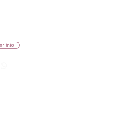
B LIONS NEFERTITi
B LIONS SAKE
LEVAMENTO
er info
ia Camelia
A