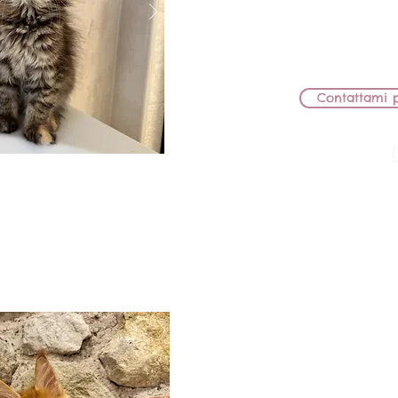
Sono disposta a farla uscir
famiglia che mi affianc
allevatoriale. nel caso di
confronto appr
Contattami p
BB Lions Nob
MASCHI
MAMMA: WWS'24 KCH JCH BB