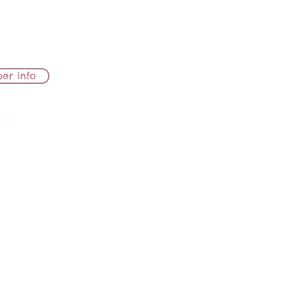
e di casa trovando una
hi in un programma
 interesse ci sarà un
ofondito.
er info
il Cesare
O
 LIONS NEFERTITi JW