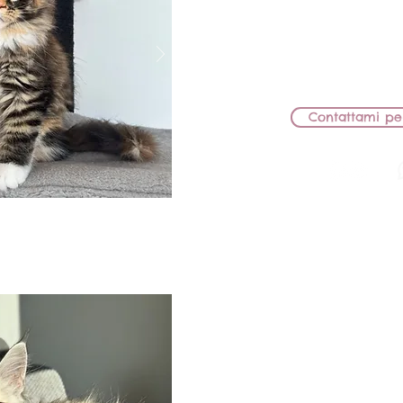
MAMMA: WWS'24 KCH JCH B
JW
PAPÀ: KCH JCH IC B
RIMANE IN AL
Contattami pe
BB Lions Ne
FEMMIN
MAMMA: WWS'24 KCH JCH B