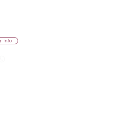
B LIONS NEFERTITi
B LIONS SAKE
LEVAMENTO
r info
ia Clelia
A
B LIONS NEFERTITi